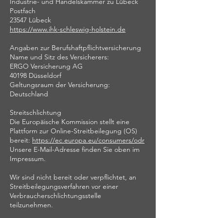
Industrie- und Handelskammer zu Lübeck
Postfach
23547 Lübeck
https://www.ihk-schleswig-holstein.de
Angaben zur Berufshaftpflichtversicherung
Name und Sitz des Versicherers:
ERGO Versicherung AG
40198 Düsseldorf
Geltungsraum der Versicherung:
Deutschland
Streitschlichtung
Die Europäische Kommission stellt eine
Plattform zur Online-Streitbeilegung (OS)
bereit:
https://ec.europa.eu/consumers/odr
Unsere E-Mail-Adresse finden Sie oben im
Impressum.
Wir sind nicht bereit oder verpflichtet, an
Streitbeilegungsverfahren vor einer
Verbraucherschlichtungsstelle
teilzunehmen.